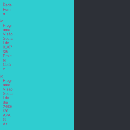
,
Rede
Femi
n...
No
Progr
ama
Visão
Socia
l de
01/07
/26
Proje
to
Cetá
c...
No
Progr
ama
Visão
Socia
l do
dia
24/06
/26
APA
G -
As...