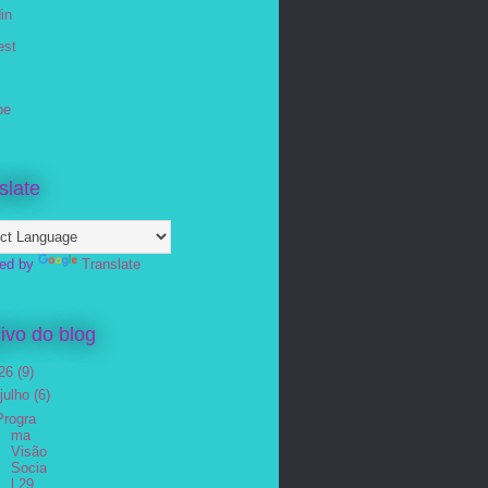
in
est
be
slate
ed by
Translate
ivo do blog
26
(9)
julho
(6)
Progra
ma
Visão
Socia
l 29