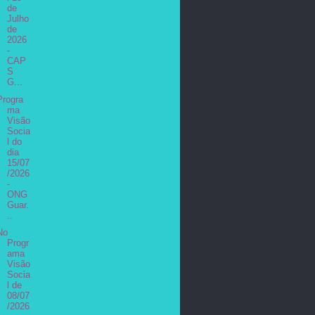
de
Julho
de
2026
-
CAP
S
G...
Progra
ma
Visão
Socia
l do
dia
15/07
/2026
-
ONG
Guar.
..
No
Progr
ama
Visão
Socia
l de
08/07
/2026