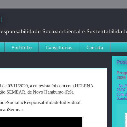
l
esponsabilidade Socioambiental e Sustentabilidad
Portifólio
Consultorias
Contato
Pos
Progr
2026
 de 03/11/2020, a entrevista foi com com HELENA
No Pro
29/07
ação SEMEAR, de Novo Hamburgo (RS).
com Br
Saúde
adeSocial #ResponsabilidadeIndividual
acaoSemear