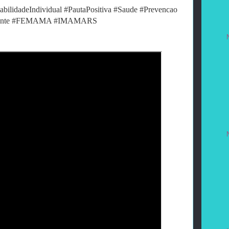
abilidadeIndividual #PautaPositiva #Saude #Prevencao
sciente #FEMAMA #IMAMARS