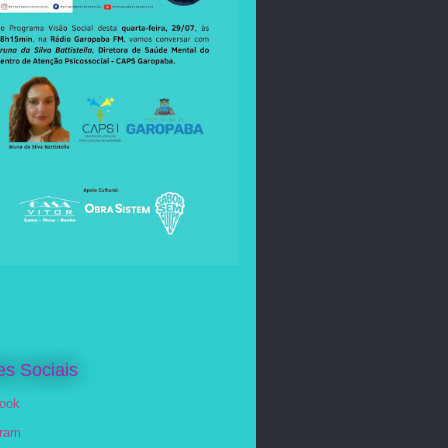
s Sociais
ook
gram