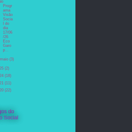
No
Progr
ama
Visão
Socia
l do
dia
17/06
/26
Eco
Garo
p...
maio
(3)
25
(2)
24
(18)
21
(11)
20
(22)
gos do
o Social