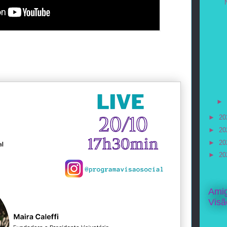
►
►
20
►
20
►
20
►
20
Ami
Visã