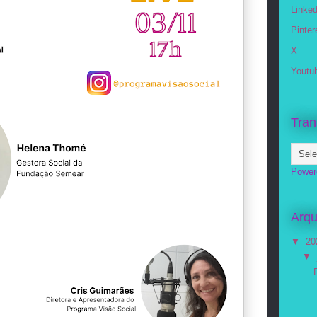
Linked
Pinter
X
Youtu
Tran
Power
Arqu
▼
20
▼