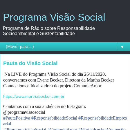
Programa Visão Social
Programa de Rádio sobre Responsabilidade
Socioambiental e Sustentabilidade
▼
Pauta do Visão Social
Na LIVE do Programa Visão Social do dia 26/11/2020,
conversamos com Evane Becker, Diretora da Martha Becker
Connections e Idealizadora do projeto ComunicAmor.
https://www.marthabecker.com.br 
Contamos com a sua audiência no Instagram:
@programavisaosocial
#
PautaPositiva
#
ResponsabilidadeSocial
#
ResponsabilidadeEmpres
arial
#
ProgramaVisaoSocial
#
ComunicAmor
#
MarthaBeckerConnectio