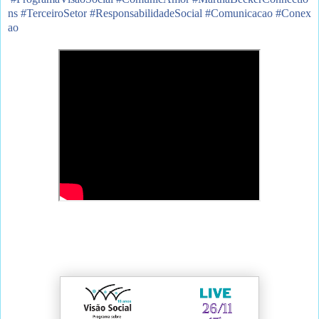
ns
#
TerceiroSetor
#
ResponsabilidadeSocial
#
Comunicacao
#
Conex
ao