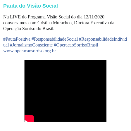
Pauta do Visão Social
Na LIVE do Programa Visão Social do dia 12/11/2020,
conversamos com Cristina Murachco, Diretora Executiva da
Operação Sorriso do Brasil.
#
PautaPositiva
#
ResponsabilidadeSocial
#
ResponsabilidadeIndivid
ual
#
JornalismoConsciente
#
OperacaoSorrisoBrasil
www.operacaosorriso.org.br